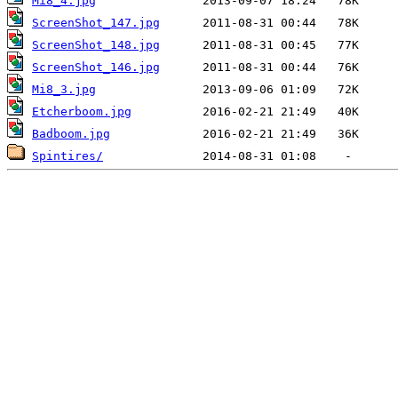
Mi8_4.jpg
ScreenShot_147.jpg
ScreenShot_148.jpg
ScreenShot_146.jpg
Mi8_3.jpg
Etcherboom.jpg
Badboom.jpg
Spintires/