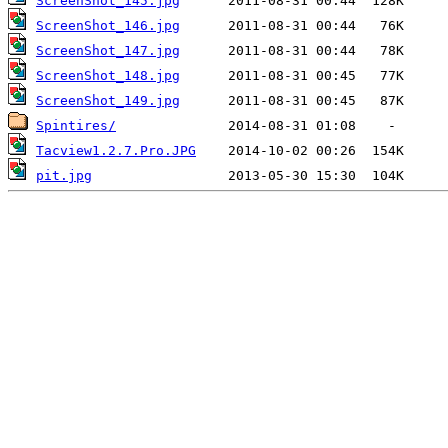
ScreenShot_145.jpg
ScreenShot_146.jpg
ScreenShot_147.jpg
ScreenShot_148.jpg
ScreenShot_149.jpg
Spintires/
Tacview1.2.7.Pro.JPG
pit.jpg