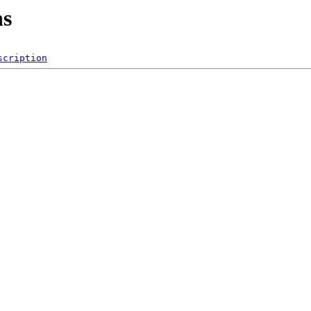
ns
scription