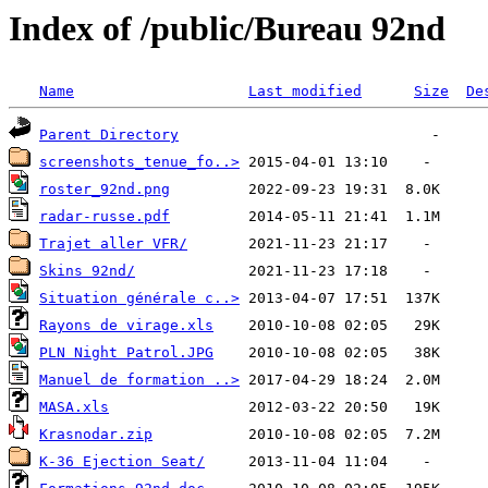
Index of /public/Bureau 92nd
Name
Last modified
Size
De
Parent Directory
screenshots_tenue_fo..>
roster_92nd.png
radar-russe.pdf
Trajet aller VFR/
Skins 92nd/
Situation générale c..>
Rayons de virage.xls
PLN Night Patrol.JPG
Manuel de formation ..>
MASA.xls
Krasnodar.zip
K-36 Ejection Seat/