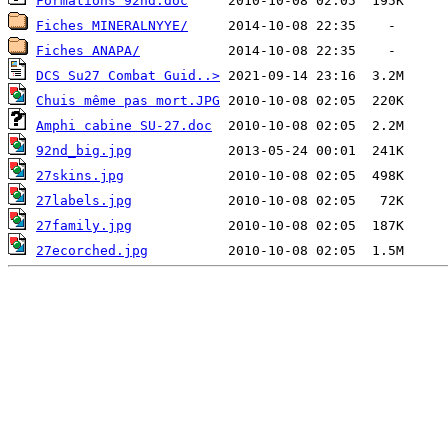
Formations 92nd.doc
Fiches MINERALNYYE/
Fiches ANAPA/
DCS Su27 Combat Guid..>
Chuis même pas mort.JPG
Amphi cabine SU-27.doc
92nd_big.jpg
27skins.jpg
27labels.jpg
27family.jpg
27ecorched.jpg